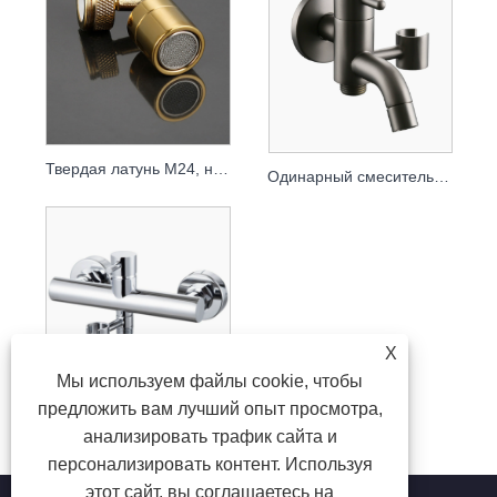
Твердая латунь M24, наружная резьба, поворотный на 360° аэратор, брызгозащищенный удлинитель смесителя для раковины в ванной комнате
Одинарный смеситель для холодной воды из цельной латуни, универсальный кран для стиральной машины и раковины для швабры с угловым клапаном распылителя
X
Мы используем файлы cookie, чтобы
предложить вам лучший опыт просмотра,
Смеситель для душа из хромированной латуни с держателем для биде
анализировать трафик сайта и
персонализировать контент. Используя
этот сайт, вы соглашаетесь на